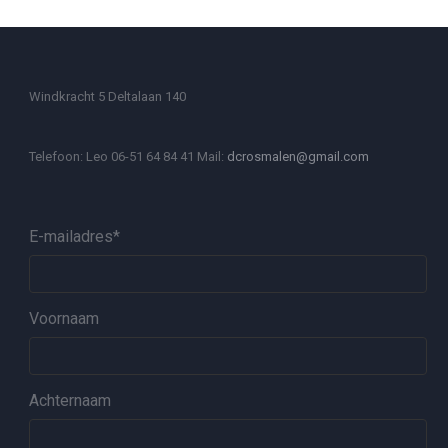
Windkracht 5 Deltalaan 140
Telefoon: Leo 06-51 64 84 41 Mail:
dcrosmalen@gmail.com
E-mailadres
*
Voornaam
Achternaam