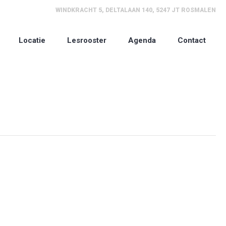
WINDKRACHT 5, DELTALAAN 140, 5247 JT ROSMALEN
Locatie
Lesrooster
Agenda
Contact