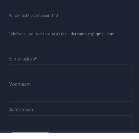
Windkracht 5 Deltalaan 140
Telefoon: Leo 06-51 64 84 41 Mail:
dcrosmalen@gmail.com
E-mailadres
*
Voornaam
Achternaam
ABONNEREN