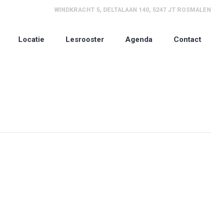
WINDKRACHT 5, DELTALAAN 140, 5247 JT ROSMALEN
Locatie
Lesrooster
Agenda
Contact