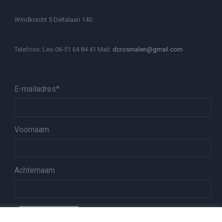
Windkracht 5 Deltalaan 140
Telefoon: Leo 06-51 64 84 41 Mail:
dcrosmalen@gmail.com
E-mailadres
*
Voornaam
Achternaam
ABONNEREN