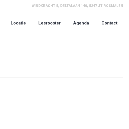
WINDKRACHT 5, DELTALAAN 140, 5247 JT ROSMALEN
Locatie
Lesrooster
Agenda
Contact